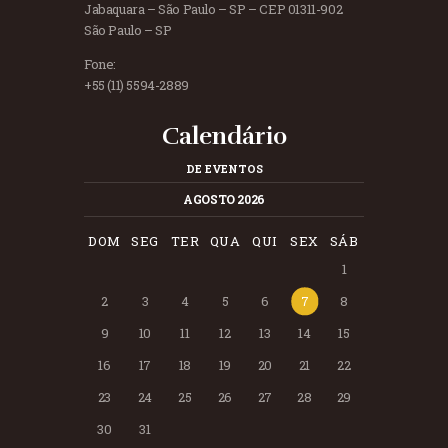
Jabaquara – São Paulo – SP – CEP 01311-902
São Paulo – SP
Fone:
+55 (11) 5594-2889
Calendário
DE EVENTOS
AGOSTO 2026
DOM
SEG
TER
QUA
QUI
SEX
SÁB
1
2
3
4
5
6
7
8
9
10
11
12
13
14
15
16
17
18
19
20
21
22
23
24
25
26
27
28
29
30
31