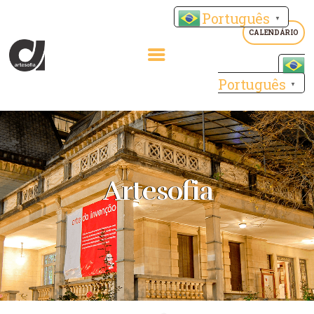
Português
▼
CALENDÁRIO
Português
▼
HOME
INSTITUCIONAL
CURSOS
CONTATO